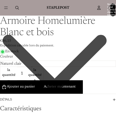
Nombr
total
d’artic
dans le
panier:
Armoire Homelumière
Blanc et bois
€86,15
Expédition calculée lors du paiement.
En stock
Couleur
Diminuer
Augmenter
la
la
quantité
quantité
Ajouter au panier
Acheter maintenant
DÉTAILS
Caractéristiques