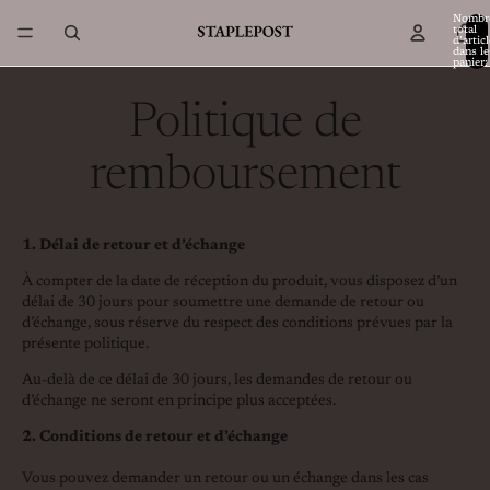
Nombr
total
d’artic
dans le
panier:
Politique de
remboursement
1. Délai de retour et d’échange
À compter de la date de réception du produit, vous disposez d’un
délai de 30 jours pour soumettre une demande de retour ou
d’échange, sous réserve du respect des conditions prévues par la
présente politique.
Au-delà de ce délai de 30 jours, les demandes de retour ou
d’échange ne seront en principe plus acceptées.
2. Conditions de retour et d’échange
Vous pouvez demander un retour ou un échange dans les cas